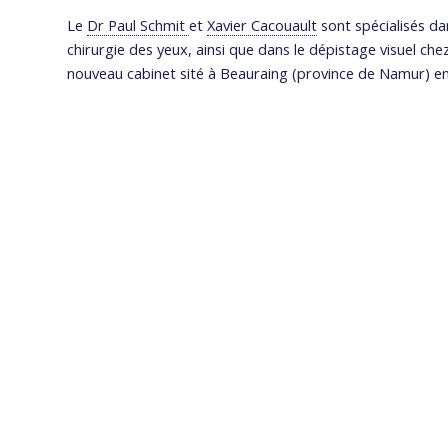
Le
Dr Paul Schmit
et
Xavier Cacouault
sont spécialisés dan
chirurgie des yeux, ainsi que dans le dépistage visuel chez 
nouveau cabinet sité à Beauraing (province de Namur) en
CONTACT
ADRESSE
Place de Seurre, 32A